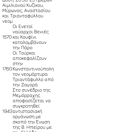
Αιμιλιανού Κυζίκου,
Μύρωνος, Αναστασίου
και Τριανταφύλλου
νεομ.
Οι Ενετοί
ναύαρχοι Βενιές
1570
και Κουφίνι
καταλαμβάνουν
την Πάρο.
Οι Τούρκοι
αποκεφαλίζουν
στην
1760
Κωνσταντινούπολη
τον νεομάρτυρα
Τριαντάφυλλο από
την Ζαγορά.
Στο συνέδριο της
Μεμόρραχης
αποφασίζεται να
συγκροτηθεί
1943
αντιστασιακή
οργάνωση με
σκοπό την Ένωση
της Β. Ηπείρου με