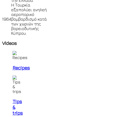
την Ελλάδα.
Η Τουρκία
εξαπολύει ανηλεή
αεροπορικό
1964
βομβαρδισμό κατά
των χωριών της
βορειοδυτικής
Κύπρου.
Videos
Recipes
Tips
&
trips