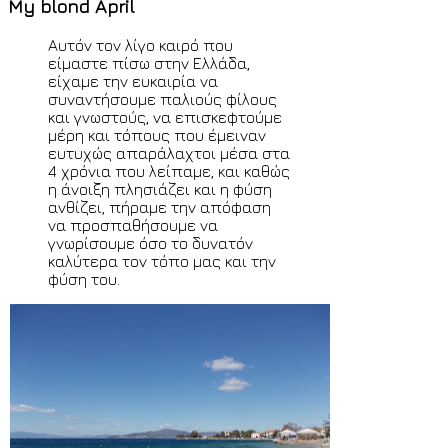
My blond April
+4.5
time all over the world by
© Ion o mikros
Αυτόν τον λίγο καιρό που
>>
<
Paris
Saturday 8th August 2026 4:46 p.m. GMT +2
time
είμαστε πίσω στην Ελλάδα,
all over the world by
© Ion o mikros >>
είχαμε την ευκαιρία να
συναντήσουμε παλιούς φίλους
και γνωστούς, να επισκεφτούμε
μέρη και τόπους που έμειναν
ευτυχώς απαράλαχτοι μέσα στα
4 χρόνια που λείπαμε, και καθώς
η άνοιξη πλησιάζει και η φύση
ανθίζει, πήραμε την απόφαση
να προσπαθήσουμε να
γνωρίσουμε όσο το δυνατόν
καλύτερα τον τόπο μας και την
φύση του.