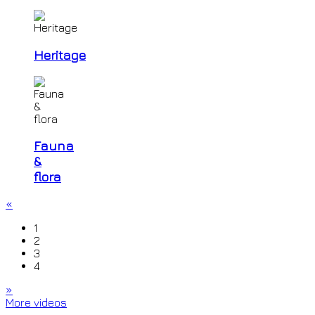
Heritage
Fauna
&
flora
«
1
2
3
4
»
More videos