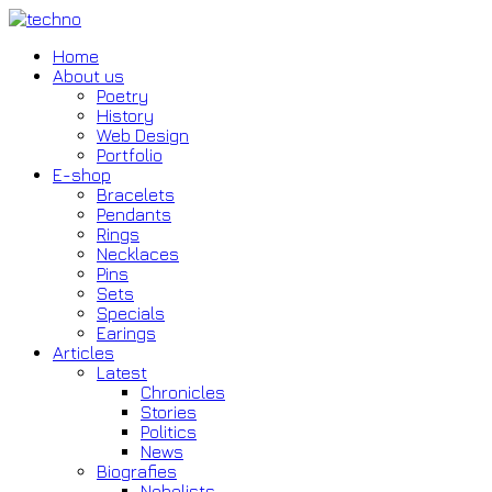
Home
About us
Poetry
History
Web Design
Portfolio
E-shop
Bracelets
Pendants
Rings
Necklaces
Pins
Sets
Specials
Earings
Articles
Latest
Chronicles
Stories
Politics
News
Biografies
Nobelists