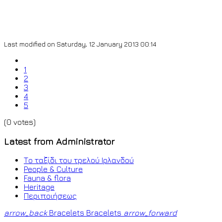
Last modified on Saturday, 12 January 2013 00:14
1
2
3
4
5
(0 votes)
Latest from Administrator
Το ταξίδι του τρελού Ιρλανδού
People & Culture
Fauna & flora
Heritage
Περιποιήσεως
arrow_back
Bracelets
Bracelets
arrow_forward