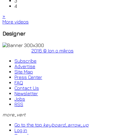
3
4
»
More videos
Designer
2016 © Ion o mikros
Subscribe
Advertise
Site Map
Press Center
FAQ
Contact Us
Newsletter
Jobs
RSS
more_vert
Go to the top
keyboard_arrow_up
Log in