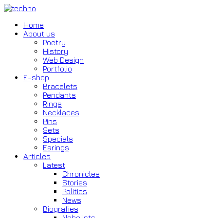
Home
About us
Poetry
History
Web Design
Portfolio
E-shop
Bracelets
Pendants
Rings
Necklaces
Pins
Sets
Specials
Earings
Articles
Latest
Chronicles
Stories
Politics
News
Biografies
Nobelists