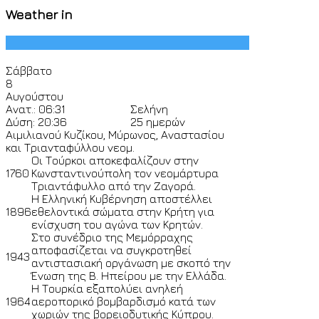
Weather in
Σάββατο
8
Αυγούστου
Ανατ.: 06:31
Σελήνη
Δύση: 20:36
25 ημερών
Αιμιλιανού Κυζίκου, Μύρωνος, Αναστασίου
και Τριανταφύλλου νεομ.
Οι Τούρκοι αποκεφαλίζουν στην
1760
Κωνσταντινούπολη τον νεομάρτυρα
Τριαντάφυλλο από την Ζαγορά.
Η Ελληνική Κυβέρνηση αποστέλλει
1896
εθελοντικά σώματα στην Κρήτη για
ενίσχυση του αγώνα των Κρητών.
Στο συνέδριο της Μεμόρραχης
αποφασίζεται να συγκροτηθεί
1943
αντιστασιακή οργάνωση με σκοπό την
Ένωση της Β. Ηπείρου με την Ελλάδα.
Η Τουρκία εξαπολύει ανηλεή
1964
αεροπορικό βομβαρδισμό κατά των
χωριών της βορειοδυτικής Κύπρου.