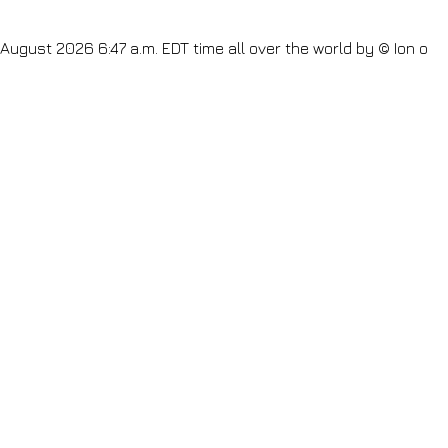
August 2026 6:47 a.m. EDT
time all over the world by
© Ion o
h August 2026 11:47 p.m. GMT -11
time all over the world by
©
aturday 8th August 2026 12:47 p.m. GMT +2
time all over the
 >>
<
Buenos Aires
Saturday 8th August 2026 7:47 a.m. GMT
time all over the world by
© Ion o mikros
y
© Ion o mikros >>