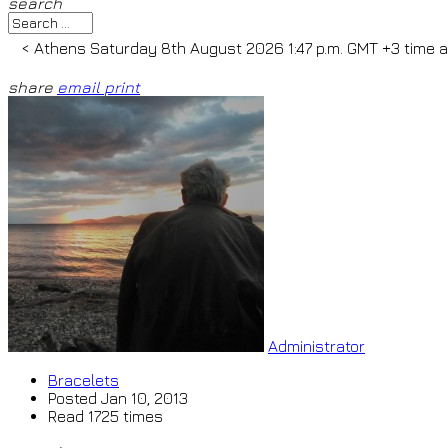
search
<
Athens
Saturday 8th August 2026 1:47 p.m. GMT +3
time a
mikros >>
<
Hawai
Saturday 8th August 2026 12:47 a.m. HS
share
email
print
Ion o mikros >>
<
Bogota
Saturday 8th August 2026 5:47 a.
world by
© Ion o mikros >>
<
Brasilia
Saturday 8th August 2
-3
time all over the world by
© Ion o mi
>>
<
Paris
Saturda
Administrator
Bracelets
Posted
Jan 10, 2013
Read 1725 times