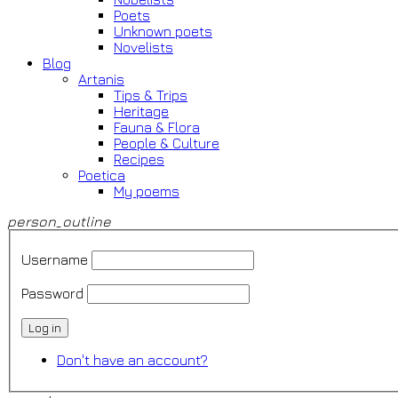
Poets
Unknown poets
Novelists
Blog
Artanis
Tips & Trips
Heritage
Fauna & Flora
People & Culture
Recipes
Poetica
My poems
person_outline
Username
Password
Log in
Don't have an account?