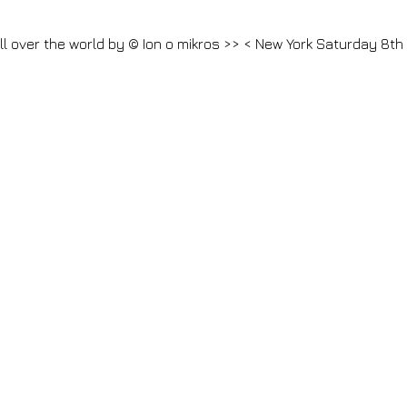
ll over the world by
© Ion o mikros >>
<
New York
Saturday 8th 
T
time all over the world by
© Ion o mikros >>
<
Samoa
Friday 7t
m. GMT -5
time all over the world by
© Ion o mikros >>
<
Rome
S
026 7:47 a.m. GMT -3
time all over the world by
© Ion o mikros
kros >>
<
Tehran
Saturday 8th August 2026 3:17 p.m. GMT +4.5
y 8th August 2026 12:47 p.m. GMT +2
time all over the world b