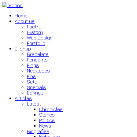
Home
About us
Poetry
History
Web Design
Portfolio
E-shop
Bracelets
Pendants
Rings
Necklaces
Pins
Sets
Specials
Earings
Articles
Latest
Chronicles
Stories
Politics
News
Biografies
Nobelists