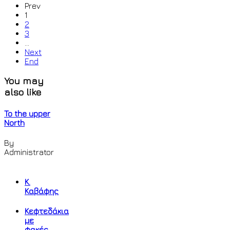
Prev
1
2
3
…
Next
End
You may
also like
To the upper
North
By
Administrator
Κ.
Καβάφης
Κεφτεδάκια
με
φακές