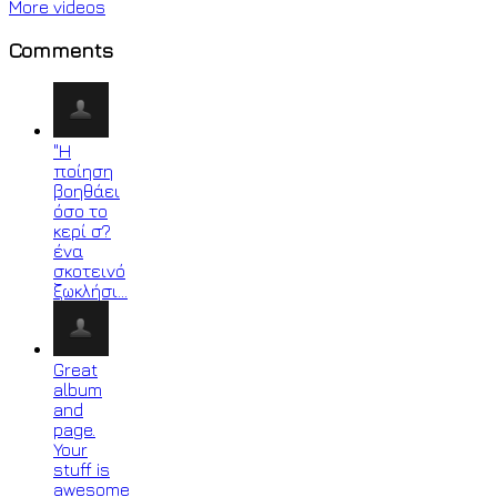
More videos
Comments
"Η
ποίηση
βοηθάει
όσο το
κερί σ?
ένα
σκοτεινό
ξωκλήσι…
Great
album
and
page.
Your
stuff is
awesome