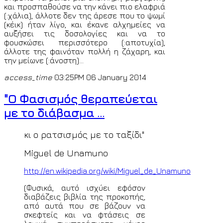
και προσπαθούσε να την κάνει πιο ελαφριά
(:χάλια), άλλοτε δεν της άρεσε που το ψωμί
(κέικ) ήταν λίγο, και έκανε αλχημείες να
αυξήσει τις δοσολογίες και να το
φουσκώσει περισσότερο (:αποτυχία),
άλλοτε της φαινόταν πολλή η ζάχαρη, και
την μείωνε (:άνοστη)...
access_time
03:25PM 06 January 2014
"Ο Φασισμός θεραπεύεται
με το διάβασμα ...
κι ο ρατσισμός με το ταξίδι"
Miguel de Unamuno
http://en.wikipedia.org/wiki/Miguel_de_Unamuno
(Φυσικά, αυτό ισχύει εφόσον
διαβάζεις βιβλία της προκοπής,
από αυτά που σε βάζουν να
σκεφτείς και να φτάσεις σε