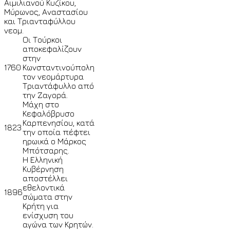
Αιμιλιανού Κυζίκου,
Μύρωνος, Αναστασίου
και Τριανταφύλλου
νεομ.
Οι Τούρκοι
αποκεφαλίζουν
στην
1760
Κωνσταντινούπολη
τον νεομάρτυρα
Τριαντάφυλλο από
την Ζαγορά.
Μάχη στο
Κεφαλόβρυσο
Καρπενησίου, κατά
1823
την οποία πέφτει
ηρωικά ο Μάρκος
Μπότσαρης.
Η Ελληνική
Κυβέρνηση
αποστέλλει
εθελοντικά
1896
σώματα στην
Κρήτη για
ενίσχυση του
αγώνα των Κρητών.