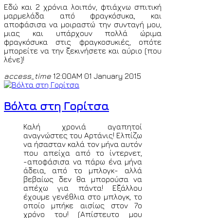
Εδώ και 2 χρόνια λοιπόν, φτιάχνω σπιτική
μαρμελάδα από φραγκόσυκα, και
αποφάσισα να μοιραστώ την συνταγή μου,
μιας και υπάρχουν πολλά ώριμα
φραγκόσυκα στις φραγκοσυκιές, οπότε
μπορείτε να την ξεκινήσετε και αύριο (που
λένε)!
access_time
12:00AM 01 January 2015
Βόλτα στη Γορίτσα
Καλή χρονιά αγαπητοί
αναγνώστες του Αρτάνις! Ελπίζω
να ήσασταν καλά τον μήνα αυτόν
που απείχα από το ίντερνετ,
-αποφάσισα να πάρω ένα μήνα
άδεια, από το μπλογκ- αλλά
βεβαίως δεν θα μπορούσα να
απέχω για πάντα! Εξάλλου
έχουμε γενέθλια στο μπλογκ, το
οποίο μπήκε αισίως στον 7ο
χρόνο του! (Απίστευτο μου