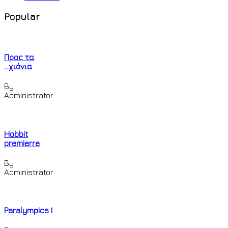
Popular
Προς τα
...χιόνια
By
Administrator
Hobbit
premierre
By
Administrator
Paralympics I