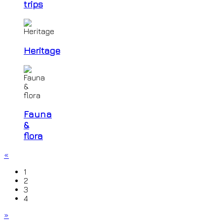
trips
Heritage
Fauna
&
flora
«
1
2
3
4
»