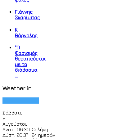
Γιάννης
Σκαρίμπας
Κ.
Βάρναλης
"Ο
Φασισμός
θεραπεύεται
με το
διάβασμα
...
Weather in
Σάββατο
8
Αυγούστου
Ανατ.: 06:30
Σελήνη
Δύση: 20:37
24 ημερών