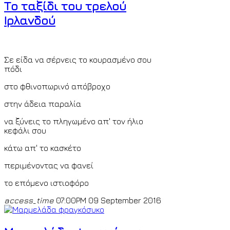
Το ταξίδι του τρελού
+4.5
time all over the world by
© Ion o mikros
Ιρλανδού
>>
<
Paris
Saturday 8th August 2026 12:37 a.m. GMT
+2
time all over the world by
© Ion o mikros >>
Σε είδα να σέρνεις το κουρασμένο σου
πόδι
στο φθινοπωρινό απόβροχο
στην άδεια παραλία
να ξύνεις το πληγωμένο απ' τον ήλιο
κεφάλι σου
κάτω απ' το κασκέτο
περιμένοντας να φανεί
το επόμενο ιστιοφόρο
access_time
07:00PM 09 September 2016