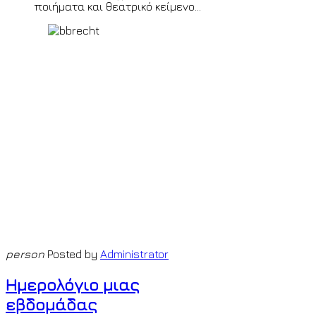
ποιήματα και θεατρικό κείμενο...
+4.5
time all over the world by
© Ion o mikros
>>
<
Paris
Monday 10th August 2026 5:39 a.m. GMT +2
time
all over the world by
© Ion o mikros >>
person
Posted by
Administrator
Ημερολόγιο μιας
εβδομάδας