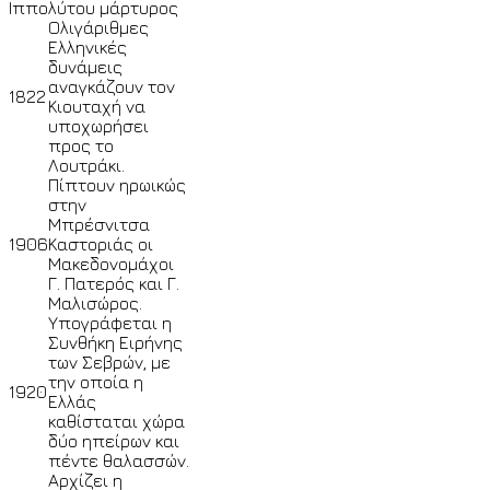
Ιππολύτου μάρτυρος
Ολιγάριθμες
Ελληνικές
δυνάμεις
αναγκάζουν τον
1822
Κιουταχή να
υποχωρήσει
προς το
Λουτράκι.
Πίπτουν ηρωικώς
στην
Μπρέσνιτσα
1906
Καστοριάς οι
Μακεδονομάχοι
Γ. Πατερός και Γ.
Μαλισώρος.
Υπογράφεται η
Συνθήκη Ειρήνης
των Σεβρών, με
την οποία η
1920
Ελλάς
καθίσταται χώρα
δύο ηπείρων και
πέντε θαλασσών.
Αρχίζει η