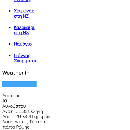
Χειμώνας
στη ΝΖ
Καλοκαίρι
στη ΝΖ
Ναυάγιο
Γιάννης
Σκαρίμπας
Weather in
Δευτέρα
10
Αυγούστου
Ανατ.: 06:33
Σελήνη
Δύση: 20:33
26 ημερών
Λαυρεντίου, Ξύστου
πάπα Ρώμης,