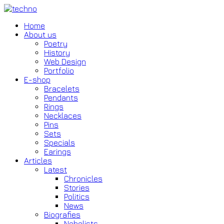
Home
About us
Poetry
History
Web Design
Portfolio
E-shop
Bracelets
Pendants
Rings
Necklaces
Pins
Sets
Specials
Earings
Articles
Latest
Chronicles
Stories
Politics
News
Biografies
Nobelists