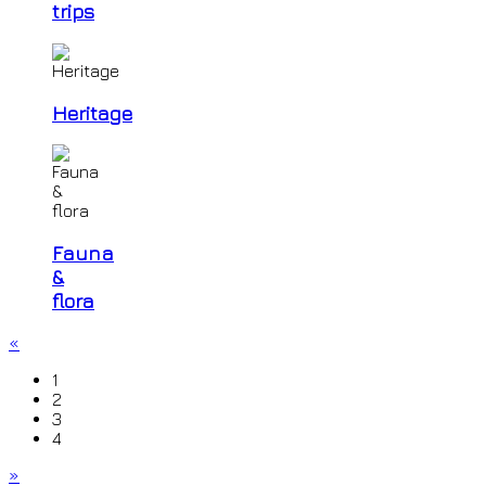
trips
Heritage
Fauna
&
flora
«
1
2
3
4
»