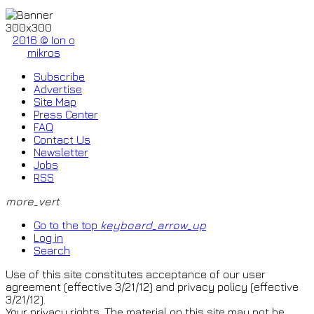
2016 © Ion o
mikros
Subscribe
Advertise
Site Map
Press Center
FAQ
Contact Us
Newsletter
Jobs
RSS
more_vert
Go to the top
keyboard_arrow_up
Log in
Search
Use of this site constitutes acceptance of our user
agreement (effective 3/21/12) and privacy policy (effective
3/21/12).
Your privacy rights. The material on this site may not be