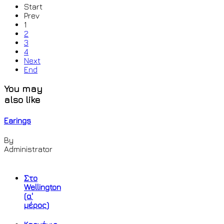
Start
Prev
1
2
3
4
Next
End
You may
also like
Earings
By
Administrator
Στο
Wellington
(α'
μέρος)