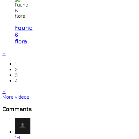
Fauna
&
flora
«
1
2
3
4
»
More videos
Comments
"Η