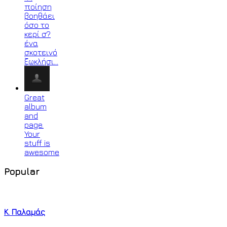
ποίηση
βοηθάει
όσο το
κερί σ?
ένα
σκοτεινό
ξωκλήσι…
Great
album
and
page.
Your
stuff is
awesome
Popular
K. Παλαμάς