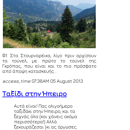
+4.5
time all over the world by
© Ion o mikros
>>
<
Paris
Thursday 6th August 2026 12:09 p.m. GMT
+2
time all over the world by
© Ion o mikros >>
Φ1: Στα Στουρναρέικα, λίγο πριν αρχίσουν
τα τούνελ, με πρώτο το τούνελ της
Γκρόπας, που είναι και το πιο πρόσφατο
από άποψη κατασκευής...
access_time
07:38AM 05 August 2013
Ταξίδι στην Ήπειρο
Αυτά είναι! Πας ολιγοήμερο
ταξιδάκι στην Ήπειρο, και τα
ξεχνάς όλα (και χάνεις ακόμα
περισσότερα!) Αλλά
ξεκουράζεσαι (κι ας όργωσες