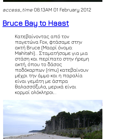
access_time
08:13AM 01 February 2012
Bruce Bay to Haast
Κατεβαίνοντας από τον
παγετώνα Fox, φτάσαμε στην
ακτή Bruce (Μαορί όνομα:
Mahitahi)... Σταματήσαμε για μια
στάση και περίπατο στην ήρεμη
ακτή, όπου το δάσος
ποδόκαρπων (rimu) κατεβαίνουν
μέχρι την άμμο και η παραλία
είναι γεμάτη με άσπρα
θαλασσόξυλα, μερικά είναι
κορμοί ολόκληροι...