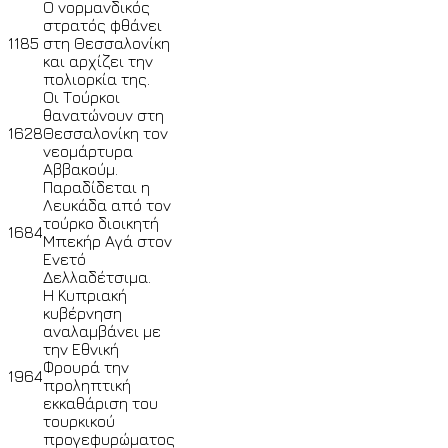
Ο νορμανδικός
στρατός φθάνει
1185
στη Θεσσαλονίκη
και αρχίζει την
πολιορκία της.
Οι Τούρκοι
θανατώνουν στη
1628
Θεσσαλονίκη τον
νεομάρτυρα
Αββακούμ.
Παραδίδεται η
Λευκάδα από τον
τούρκο διοικητή
1684
Μπεκήρ Αγά στον
Ενετό
Δελλαδέτσιμα.
Η Κυπριακή
κυβέρνηση
αναλαμβάνει με
την Εθνική
Φρουρά την
1964
προληπτική
εκκαθάριση του
τουρκικού
προγεφυρώματος