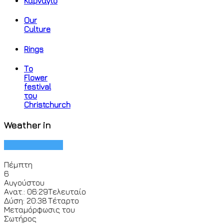
Καρνάγιο
Our
Culture
Rings
Το
Flower
festival
του
Christchurch
Weather in
Πέμπτη
6
Αυγούστου
Ανατ.: 06:29
Τελευταίο
Δύση: 20:38
Τέταρτο
Μεταμόρφωσις του
Σωτήρος