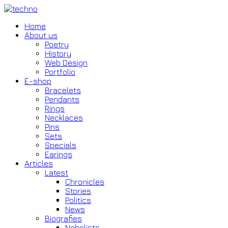
Home
About us
Poetry
History
Web Design
Portfolio
E-shop
Bracelets
Pendants
Rings
Necklaces
Pins
Sets
Specials
Earings
Articles
Latest
Chronicles
Stories
Politics
News
Biografies
Nobelists