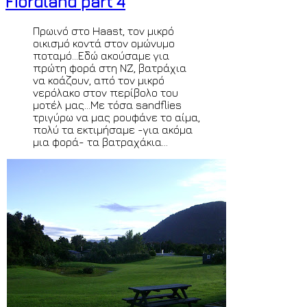
Fiordland part 4
Πρωινό στο Haast, τον μικρό
οικισμό κοντά στον ομώνυμο
ποταμό...Εδώ ακούσαμε για
πρώτη φορά στη ΝΖ, βατράχια
να κοάζουν, από τον μικρό
νερόλακο στον περίβολο του
μοτέλ μας...Με τόσα sandflies
τριγύρω να μας ρουφάνε το αίμα,
πολύ τα εκτιμήσαμε -για ακόμα
μια φορά- τα βατραχάκια...