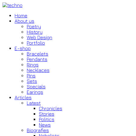
Home
About us
Poetry
History
Web Design
Portfolio
E-shop
Bracelets
Pendants
Rings
Necklaces
Pins
Sets
Specials
Earings
Articles
Latest
Chronicles
Stories
Politics
News
Biografies
Nobelists