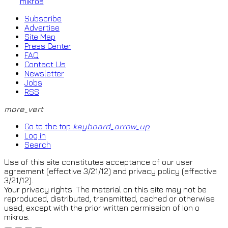
mikros
Subscribe
Advertise
Site Map
Press Center
FAQ
Contact Us
Newsletter
Jobs
RSS
more_vert
Go to the top
keyboard_arrow_up
Log in
Search
Use of this site constitutes acceptance of our user
agreement (effective 3/21/12) and privacy policy (effective
3/21/12).
Your privacy rights. The material on this site may not be
reproduced, distributed, transmitted, cached or otherwise
used, except with the prior written permission of Ion o
mikros.