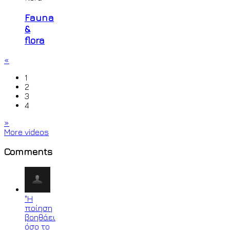
Fauna
&
flora
«
1
2
3
4
»
More videos
Comments
"Η
ποίηση
βοηθάει
όσο το