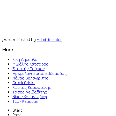
person
Posted by
Administrator
More...
Κική Δημουλά
Μιχάλης Κατσαρός
Στρατής Τσίρκας
Ημερολόγιο μιας εβδομάδας
Νάνος Βαλαωρίτης
Greek Crisis!
Κώστας Καρυωτάκης
Τάσος Λειβαδίτης
Νίκος Καζαντζάκης
Τζακ Κέρουακ
Start
Prev