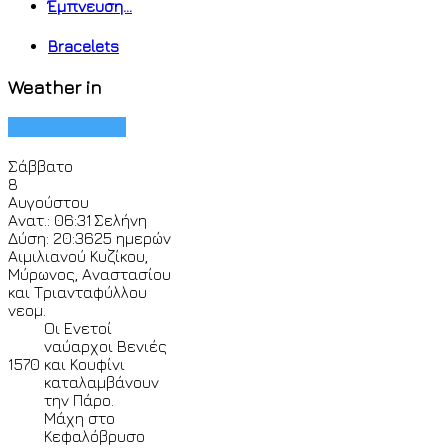
Έμπνευση...
Bracelets
Weather in
Σάββατο
8
Αυγούστου
Ανατ.: 06:31
Σελήνη
Δύση: 20:36
25 ημερών
Αιμιλιανού Κυζίκου,
Μύρωνος, Αναστασίου
και Τριανταφύλλου
νεομ.
Οι Ενετοί
ναύαρχοι Βενιές
1570
και Κουφίνι
καταλαμβάνουν
την Πάρο.
Μάχη στο
Κεφαλόβρυσο