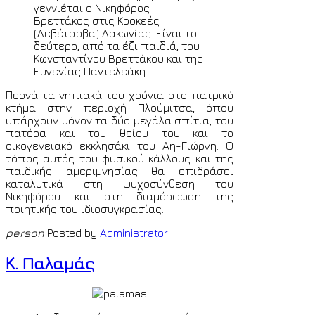
γεννιέται ο Νικηφόρος
+4.5
time all over the world by
© Ion o mikros
Βρεττάκος στις Κροκεές
(Λεβέτσοβα) Λακωνίας. Είναι το
>>
<
Paris
Saturday 8th August 2026 10:01 p.m. GMT
δεύτερο, από τα έξι παιδιά, του
+2
time all over the world by
© Ion o mikros >>
Κωνσταντίνου Βρεττάκου και της
Ευγενίας Παντελεάκη...
Περνά τα νηπιακά του χρόνια στο πατρικό
κτήμα στην περιοχή Πλούμιτσα, όπου
υπάρχουν μόνον τα δύο μεγάλα σπίτια, του
πατέρα και του θείου του και το
οικογενειακό εκκλησάκι του Αη-Γιώργη. Ο
τόπος αυτός του φυσικού κάλλους και της
παιδικής αμεριμνησίας θα επιδράσει
καταλυτικά στη ψυχοσύνθεση του
Νικηφόρου και στη διαμόρφωση της
ποιητικής του ιδιοσυγκρασίας.
person
Posted by
Administrator
K. Παλαμάς