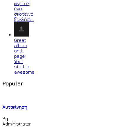
κερί σ?
ένα
σκοτεινό
ξωκλήσι…
Great
album
and
page.
Your
stuff is
awesome
Popular
Αυτοκίνηση
By
Administrator