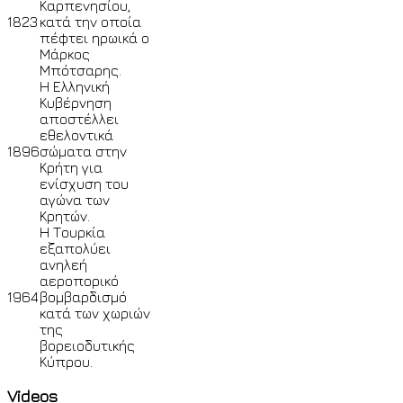
Καρπενησίου,
1823
κατά την οποία
πέφτει ηρωικά ο
Μάρκος
Μπότσαρης.
Η Ελληνική
Κυβέρνηση
αποστέλλει
εθελοντικά
1896
σώματα στην
Κρήτη για
ενίσχυση του
αγώνα των
Κρητών.
Η Τουρκία
εξαπολύει
ανηλεή
αεροπορικό
1964
βομβαρδισμό
κατά των χωριών
της
βορειοδυτικής
Κύπρου.
Videos