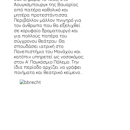
Άουγκσμπουργκ της Βαυαρίας
από πατέρα καθολικό και
μητέρα προτεστάντισσα.
Περιβάλλον μάλλον πνιγηρό για
τον άνθρωπο που θα εξελιχθεί
σε κορυφαίο δραματουργό και
για πολλούς πατέρα του
σύγχρονου θεάτρου. Θα
σπουδάσει ιατρική στο
Πανεπιστήμιο του Μονάχου και
κατόπιν υπηρετεί ως νοσοκόμος
στον Α΄ Παγκόσμιο Πόλεμο. Την
ίδια περίοδο αρχίζει να γράφει
ποιήματα και θεατρικό κείμενο...