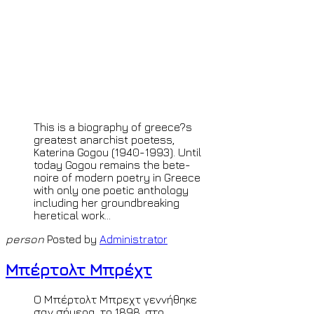
This is a biography of greece?s
greatest anarchist poetess,
Katerina Gogou (1940-1993). Until
today Gogou remains the bete-
noire of modern poetry in Greece
with only one poetic anthology
including her groundbreaking
heretical work...
person
Posted by
Administrator
Μπέρτολτ Μπρέχτ
Ο Μπέρτολτ Μπρεχτ γεννήθηκε
σαν σήμερα, το 1898, στο