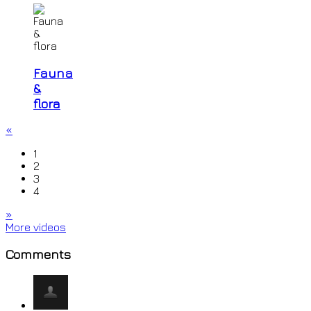
Fauna
&
flora
«
1
2
3
4
»
More videos
Comments