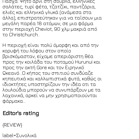
Πάσχα: Ψητό αρνί στη σούβλα, ελληνικές
σαλάτες, τυρί φέτα, τζατζίκι, παντζάρια,
ελιές και ελληνικά γλυκά (ανάμεσα στα
άλλα), επιστρατεύτηκαν για να ταΐσουν μια
μεγάλη παρέα 18 ατόμων, σε μια φάρμα
στην περιοχή Cheviot, 90 χλμ μακριά από
το Christchurch..
Η περιοχή είναι πολύ όμορφη και από την
κορυφή του λόφου στον οποίο
βρισκόμασταν, είχαμε απεριόριστη θέα
προς την κοιλάδα του ποταμού Hurunui και
προς την ακτή Gore και τον Ειρηνικό
Ωκεανό...Ο κήπος του σπιτιού συνδύαζε
κηπευτικά και καλλωπιστικά φυτά, καθώς οι
ιδιοκτήτες υποστηρίζουν την ιδέα οτι τα
λουλούδια μπορούν να συνυπάρξουν με τα
λαχανικά, αρκεί να μην χρησιμοποιούνται
φάρμακα...
Editor's rating
{REVIEW}
label=Συνολικά