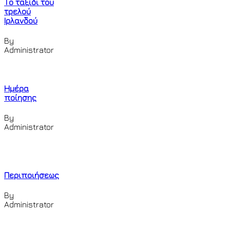
Το ταξίδι του
τρελού
Ιρλανδού
By
Administrator
Ημέρα
ποίησης
By
Administrator
Περιποιήσεως
By
Administrator