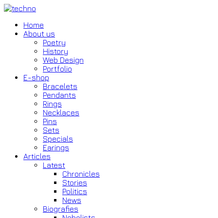
Home
About us
Poetry
History
Web Design
Portfolio
E-shop
Bracelets
Pendants
Rings
Necklaces
Pins
Sets
Specials
Earings
Articles
Latest
Chronicles
Stories
Politics
News
Biografies
Nobelists