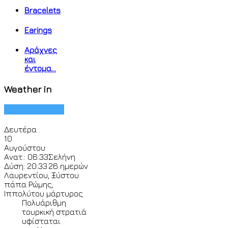
Bracelets
Earings
Αράχνες
και
έντομα...
Weather in
Δευτέρα
10
Αυγούστου
Ανατ.: 06:33
Σελήνη
Δύση: 20:33
26 ημερών
Λαυρεντίου, Ξύστου
πάπα Ρώμης,
Ιππολύτου μάρτυρος
Πολυάριθμη
τουρκική στρατιά
υφίσταται