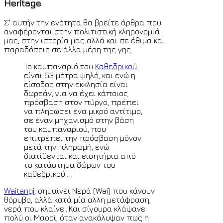
Heritage
+4.5
time all over the world by
© Ion o mikros
Σ' αυτήν την ενότητα θα βρείτε άρθρα που
>>
<
Paris
Monday 10th August 2026 8:22 a.m. GMT +2
time
αναφέρονται στην πολιτιστική κληρονομιά
all over the world by
© Ion o mikros >>
μας, στην ιστορία μας αλλά και σε έθιμα και
παραδόσεις σε άλλα μέρη της γης.
To καμπαναριό του
Καθεδρικού
είναι 63 μέτρα ψηλό, και ενώ η
είσοδος στην εκκλησία είναι
δωρεάν, για να έχει κάποιος
πρόσβαση στον πύργο, πρέπει
να πληρώσει ένα μικρό αντίτιμο,
σε έναν μηχανισμό στην βάση
του καμπαναριού, που
επιτρέπει την πρόσβαση μόνον
μετά την πληρωμή, ενώ
διατίθενται και εισητήρια από
το κατάστημα δώρων του
καθεδρικού...
Waitangi
, σημαίνει Νερά (Wai) που κάνουν
θόρυβο, αλλά κατά μία αλλη μετάφραση,
νερά που κλαίνε...Και σίγουρα κλάψανε
πολύ οι Μαορί, όταν ανακάλυψαν πως η