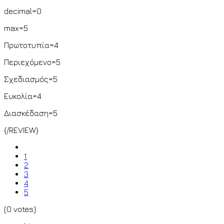
decimal=0
max=5
Πρωτοτυπία=4
Περιεχόμενο=5
Σχεδιασμός=5
Ευκολία=4
Διασκέδαση=5
{/REVIEW}
1
2
3
4
5
(0 votes)