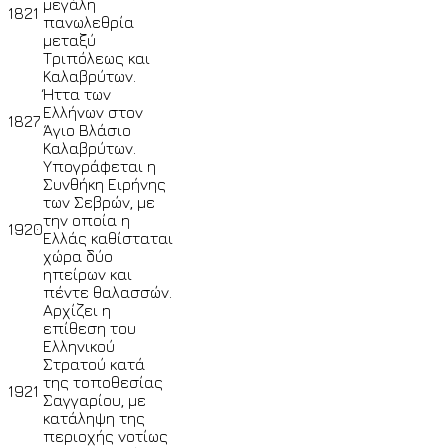
μεγάλη
1821
πανωλεθρία
μεταξύ
Τριπόλεως και
Καλαβρύτων.
Ήττα των
Ελλήνων στον
1827
Άγιο Βλάσιο
Καλαβρύτων.
Υπογράφεται η
Συνθήκη Ειρήνης
των Σεβρών, με
την οποία η
1920
Ελλάς καθίσταται
χώρα δύο
ηπείρων και
πέντε θαλασσών.
Αρχίζει η
επίθεση του
Ελληνικού
Στρατού κατά
της τοποθεσίας
1921
Σαγγαρίου, με
κατάληψη της
περιοχής νοτίως