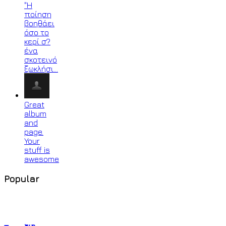
"Η
ποίηση
βοηθάει
όσο το
κερί σ?
ένα
σκοτεινό
ξωκλήσι…
Great
album
and
page.
Your
stuff is
awesome
Popular