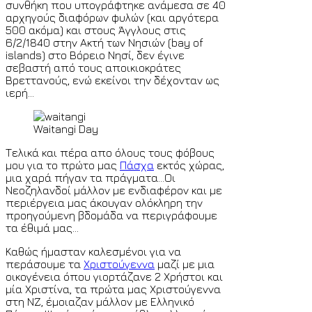
συνθήκη που υπογράφτηκε ανάμεσα σε 40
αρχηγούς διαφόρων φυλών (και αργότερα
500 ακόμα) και στους Άγγλους στις
6/2/1840 στην Ακτή των Νησιών (bay of
islands) στο Βόρειο Νησί, δεν έγινε
σεβαστή από τους αποικιοκράτες
Βρεττανούς, ενώ εκείνοι την δέχονταν ως
ιερή...
Waitangi Day
Τελικά και πέρα απο όλους τους φόβους
μου για το πρώτο μας
Πάσχα
εκτός χώρας,
μια χαρά πήγαν τα πράγματα...Οι
Νεοζηλανδοί μάλλον με ενδιαφέρον και με
περιέργεια μας άκουγαν ολόκληρη την
προηγούμενη βδομάδα να περιγράφουμε
τα έθιμά μας...
Καθώς ήμασταν καλεσμένοι για να
περάσουμε τα
Χριστούγεννα
μαζί με μια
οικογένεια όπου γιορτάζανε 2 Χρήστοι και
μία Χριστίνα, τα πρώτα μας Χριστούγεννα
στη ΝΖ, έμοιαζαν μάλλον με Ελληνικό