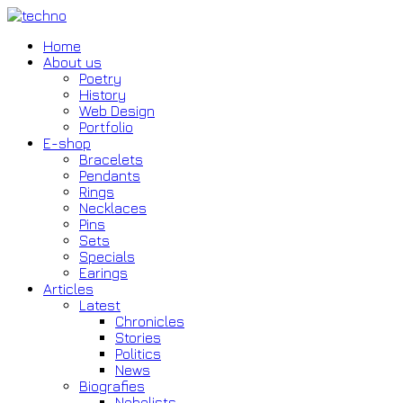
Home
About us
Poetry
History
Web Design
Portfolio
E-shop
Bracelets
Pendants
Rings
Necklaces
Pins
Sets
Specials
Earings
Articles
Latest
Chronicles
Stories
Politics
News
Biografies
Nobelists