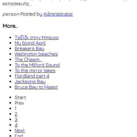
κατασκευής...
person
Posted by
Administrator
More...
Ταξίδι στην Ήπειρο
My blond April
Breakers Bay
Wellington beaches
The Chasm...
To the Milford Sound
To the mirror lakes
Fiordland part 4
Jacksons Bay
Bruce Bay to Haast
Start
Prev
1
2
3
4
Next
End