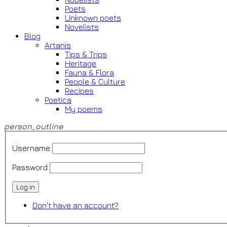
Poets
Unknown poets
Novelists
Blog
Artanis
Tips & Trips
Heritage
Fauna & Flora
People & Culture
Recipes
Poetica
My poems
person_outline
Username
Password
Log in
Don't have an account?