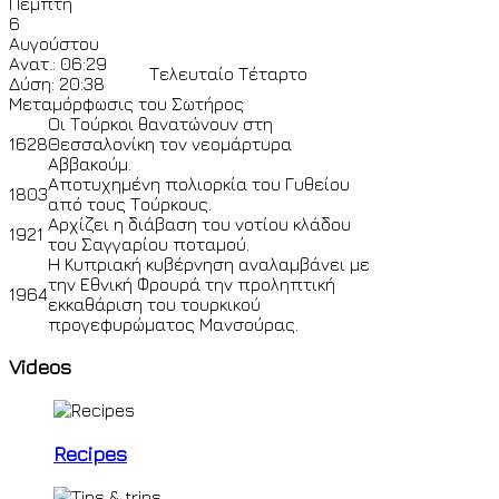
Πέμπτη
6
Αυγούστου
Ανατ.: 06:29
Τελευταίο Τέταρτο
Δύση: 20:38
Μεταμόρφωσις του Σωτήρος
Οι Τούρκοι θανατώνουν στη
1628
Θεσσαλονίκη τον νεομάρτυρα
Αββακούμ.
Αποτυχημένη πολιορκία του Γυθείου
1803
από τους Τούρκους.
Αρχίζει η διάβαση του νοτίου κλάδου
1921
του Σαγγαρίου ποταμού.
Η Κυπριακή κυβέρνηση αναλαμβάνει με
την Εθνική Φρουρά την προληπτική
1964
εκκαθάριση του τουρκικού
προγεφυρώματος Μανσούρας.
Videos
Recipes