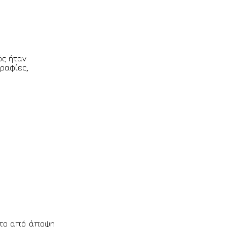
ώς ήταν
ραφίες,
φατο από άποψη