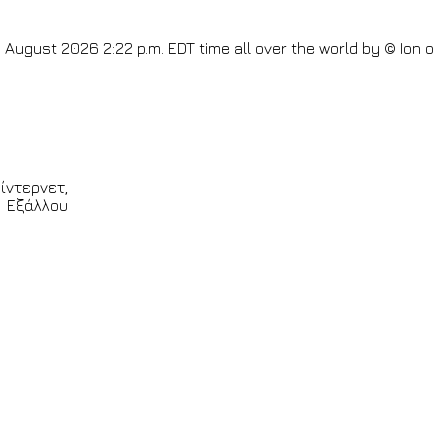
 August 2026 2:22 p.m. EDT
time all over the world by
© Ion o
y 6th August 2026 7:22 a.m. GMT -11
time all over the world
me
Thursday 6th August 2026 8:22 p.m. GMT +2
time all over
he world by
© Ion o mikros >>
<
Buenos
t 2026 10:52 p.m. GMT +4.5
time all over the world by
© Ion o
d by
© Ion o mikros >>
ίντερνετ,
 Εξάλλου