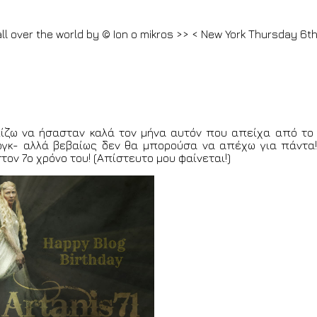
all over the world by
© Ion o mikros >>
<
New York
Thursday 6th
T
time all over the world by
© Ion o mikros >>
<
Samoa
Thursda
2 p.m. GMT -5
time all over the world by
© Ion o mikros >>
<
Ro
lia
Thursday 6th August 2026 3:22 p.m. GMT -3
time all over t
ver the world by
© Ion o mikros >>
<
Tehran
Thursday 6th Augus
rsday 6th August 2026 8:22 p.m. GMT +2
time all over the worl
ίζω να ήσασταν καλά τον μήνα αυτόν που απείχα από το 
γκ- αλλά βεβαίως δεν θα μπορούσα να απέχω για πάντα!
τον 7ο χρόνο του! (Απίστευτο μου φαίνεται!)