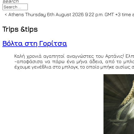
search
<
Athens
Thursday 6th August 2026 9:22 p.m. GMT +3
time 
mikros >>
<
Hawai
Thursday 6th August 2026 8:22 a.m. HS
Trips &tips
by
© Ion o mikros >>
<
Bogota
Thursday 6th August 2026 1:2
the world by
© Ion o mikros >>
<
Brasi
Βόλτα στη Γορίτσα
Aires
Thursday 6th August 2026 3:22 p.m. GMT -3
time all o
mikros >>
<
Paris
Thu
Καλή χρονιά αγαπητοί αναγνώστες του Αρτάνις! Ελπ
-αποφάσισα να πάρω ένα μήνα άδεια, από το μπλο
έχουμε γενέθλια στο μπλογκ, το οποίο μπήκε αισίως σ