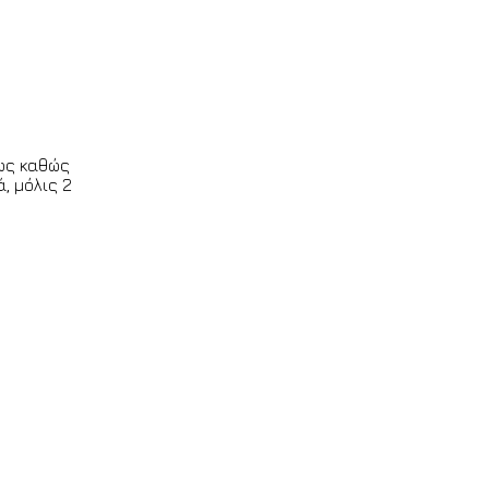
μως καθώς
, μόλις 2